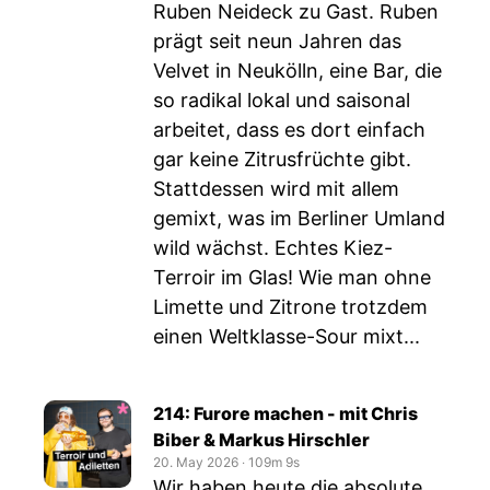
Ruben Neideck zu Gast. Ruben
prägt seit neun Jahren das
Velvet in Neukölln, eine Bar, die
so radikal lokal und saisonal
arbeitet, dass es dort einfach
gar keine Zitrusfrüchte gibt.
Stattdessen wird mit allem
gemixt, was im Berliner Umland
wild wächst. Echtes Kiez-
Terroir im Glas! Wie man ohne
Limette und Zitrone trotzdem
einen Weltklasse-Sour mixt...
214: Furore machen - mit Chris
Biber & Markus Hirschler
20. May 2026
‧
109m 9s
Wir haben heute die absolute