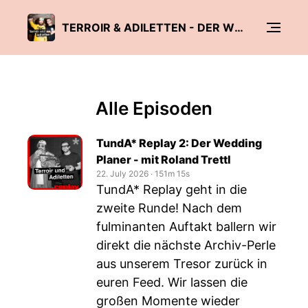
TERROIR & ADILETTEN - DER WEINPODCAST
Alle Episoden
TundA* Replay 2: Der Wedding
Planer - mit Roland Trettl
22. July 2026
‧
151m 15s
TundA* Replay geht in die
zweite Runde! Nach dem
fulminanten Auftakt ballern wir
direkt die nächste Archiv-Perle
aus unserem Tresor zurück in
euren Feed. Wir lassen die
großen Momente wieder