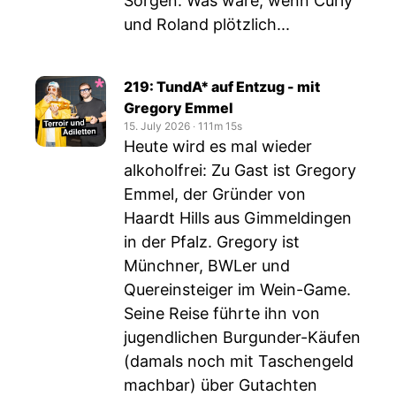
Sorgen: Was wäre, wenn Curly
und Roland plötzlich...
219: TundA* auf Entzug - mit
Gregory Emmel
15. July 2026
‧
111m 15s
Heute wird es mal wieder
alkoholfrei: Zu Gast ist Gregory
Emmel, der Gründer von
Haardt Hills aus Gimmeldingen
in der Pfalz. Gregory ist
Münchner, BWLer und
Quereinsteiger im Wein-Game.
Seine Reise führte ihn von
jugendlichen Burgunder-Käufen
(damals noch mit Taschengeld
machbar) über Gutachten