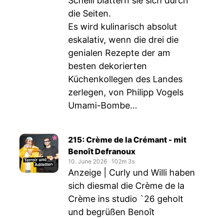
Schelli blättern sie sich durch
die Seiten.
Es wird kulinarisch absolut
eskalativ, wenn die drei die
genialen Rezepte der am
besten dekorierten
Küchenkollegen des Landes
zerlegen, von Philipp Vogels
Umami-Bombe...
215: Crème de la Crémant - mit
Benoît Defranoux
10. June 2026
‧
102m 3s
Anzeige | Curly und Willi haben
sich diesmal die Crème de la
Crème ins studio `26 geholt
und begrüßen Benoît