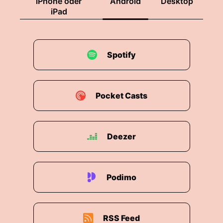
iPhone oder
Android
Desktop
iPad
Spotify
Pocket Casts
Deezer
Podimo
RSS Feed